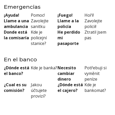
Emergencias
¡Ayuda!
Pomoc!
¡Fuego!
Hoří!
Llame a una
Zavolejte
Llame a la
Zavolejte
ambulancia
sanitku
policía
policii!
Donde está
Kde je
He perdido
Ztratil jsem
la comisaría
policejní
mi
pas
stanice?
pasaporte
En el banco
¿Dónde está
Kde je banka?
Necesito
Potřebuji si
el banco?
cambiar
vyměnit
dinero
peníze
¿Cual es su
Jakou
¿Dónde está
Kde je
comisión?
účtujete
el cajero?
bankomat?
provizi?