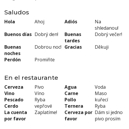
Saludos
Hola
Ahoj
Adiós
Na
shledanou!
Buenos días
Dobrý den!
Buenas
Dobrý večer!
tardes
Buenas
Dobrou noc!
Gracias
Děkuji
noches
Perdón
Promiňte
En el restaurante
Cerveza
Pivo
Agua
Voda
Vino
Víno
Carne
Maso
Pescado
Ryba
Pollo
kuřecí
Cerdo
vepřové
Ternera
Ryba
La cuenta
Zaplatíme!
Cerveza por
Dám si jedno
por favor
favor
pivo prosím