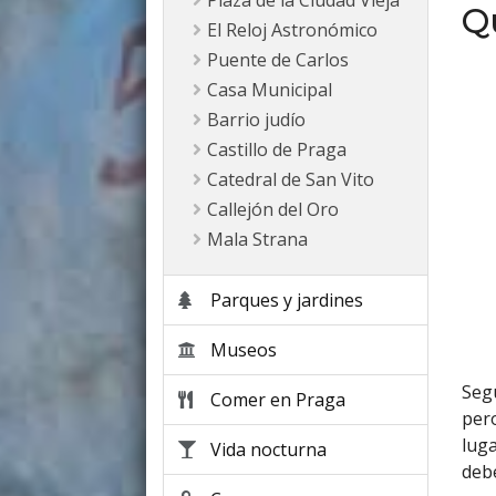
Plaza de la Ciudad Vieja
Qu
El Reloj Astronómico
Puente de Carlos
Casa Municipal
Barrio judío
Castillo de Praga
Catedral de San Vito
Callejón del Oro
Mala Strana
Parques y jardines
Museos
Seg
Comer en Praga
pero
luga
Vida nocturna
debe