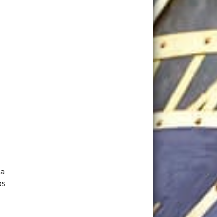
ga
os