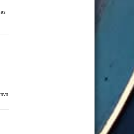
mas
rava