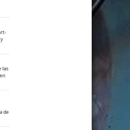
rt-
 y
 las
 en
na de