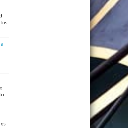
d
 los
ga
se
to
 es