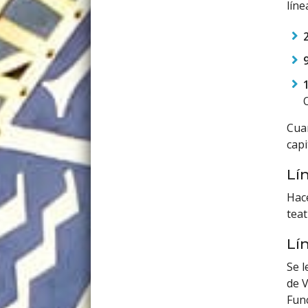
líne
Cuan
capi
Lí
Hace
teat
Lí
Se l
de V
Func