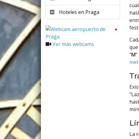
cua
Hoteles en Praga
hast
entr
fest
Cada
Ver más webcams
que 
"
M
"
met
Tr
Exis
"Laz
hast
min
Lí
La r