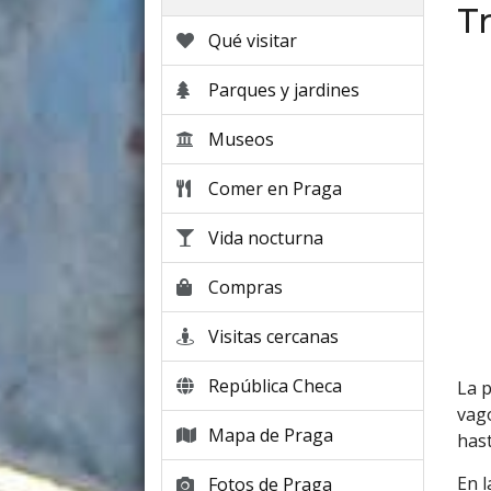
T
Qué visitar
Parques y jardines
Museos
Comer en Praga
Vida nocturna
Compras
Visitas cercanas
República Checa
La p
vag
Mapa de Praga
hast
En l
Fotos de Praga