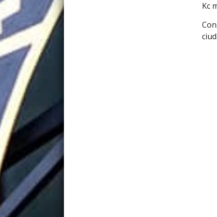
Kc 
Cons
ciud