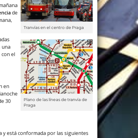
a mañana
encia
de
emana,
Tranvías en el centro de Praga
radas
n una
 con el
n en
dianoche
Plano de las líneas de tranvía de
de 30
Praga
a y está conformada por las siguientes