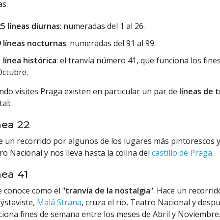
as:
25 líneas diurnas
: numeradas del 1 al 26.
9 líneas nocturnas
: numeradas del 91 al 99.
1 línea histórica
: el tranvía número 41, que funciona los fin
Octubre.
do visites Praga existen en particular un par de
líneas de 
tal:
nea 22
 un recorrido por algunos de los lugares más pintorescos y t
ro Nacional y nos lleva hasta la colina del
castillo de Praga
.
nea 41
e conoce como el "
tranvía de la nostalgia
". Hace un recorri
ýstaviste,
Malá Strana
, cruza el río, Teatro Nacional y desp
iona fines de semana entre los meses de Abril y Noviembre. 